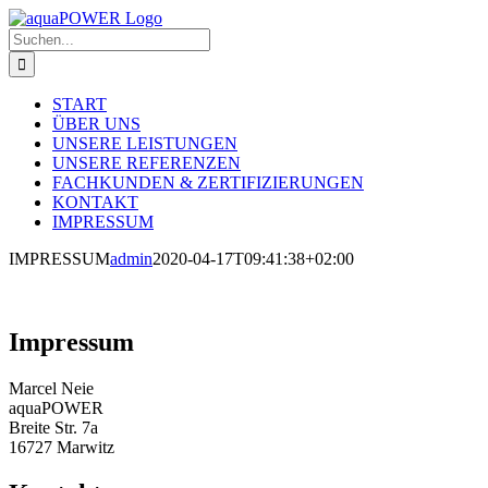
Zum
Inhalt
Suche
springen
nach:
START
ÜBER UNS
UNSERE LEISTUNGEN
UNSERE REFERENZEN
FACHKUNDEN & ZERTIFIZIERUNGEN
KONTAKT
IMPRESSUM
IMPRESSUM
admin
2020-04-17T09:41:38+02:00
Impressum
Marcel Neie
aquaPOWER
Breite Str. 7a
16727 Marwitz